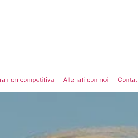
ra non competitiva
Allenati con noi
Contat