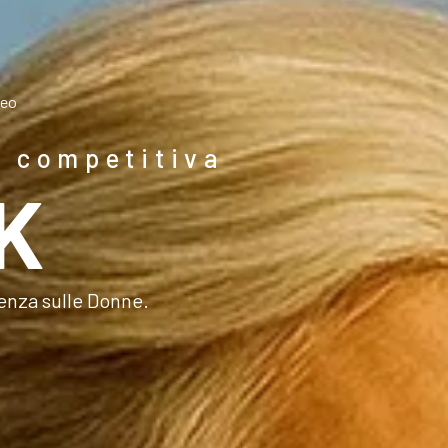
seo
n competitiva
K
enza sulle Donne.