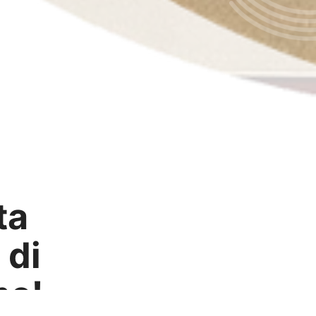
ta
 di
me!